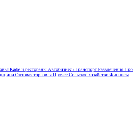
овья
Кафе и рестораны
Автобизнес / Транспорт
Развлечения
Про
дицина
Оптовая торговля
Прочее
Сельское хозяйство
Финансы